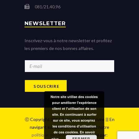
081/21.40.96
NEWSLETTER
Inscrivez-vous à notre newsletter et profitez
les premiers de nos bonnes affaires.
Notre site utilise des cookies
pour améliorer l'expérience
client et l'utilisation de son
site. En continuant à surfer
ⓒ Copyright 2016 Tetramac ||
Vie privée
|| En
sur ce site, vous acceptez
les conditions d'utilisation
navigant sur ce site, vous acceptez notre
de ces cookies.
En savoir
politique de confidentialité.
|| Créé par:
FERMER
plus