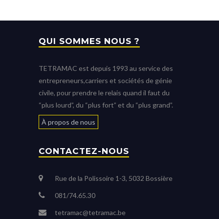
QUI SOMMES NOUS ?
TETRAMAC est depuis 1993 au service des
entrepreneurs,carriers et sociétés de génie
civile, pour prendre le relais quand il faut du
“plus lourd”, du “plus fort” et du “plus grand”.
À propos de nous
CONTACTEZ-NOUS
Rue de la Polissoire 1-3, 5032 Bossière
081/74.65.30
tetramac@tetramac.be