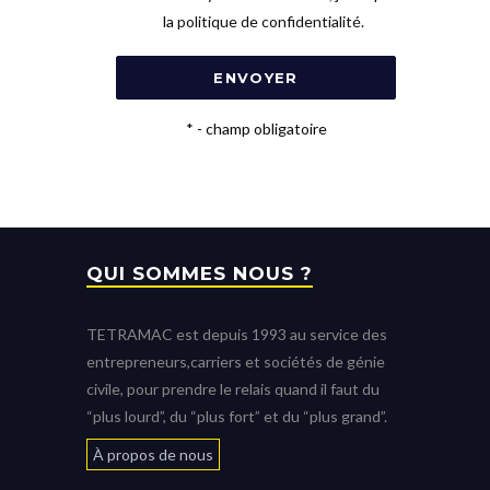
la
politique de confidentialité.
*
- champ obligatoire
QUI SOMMES NOUS ?
TETRAMAC est depuis 1993 au service des
entrepreneurs,carriers et sociétés de génie
civile, pour prendre le relais quand il faut du
“plus lourd”, du “plus fort” et du “plus grand”.
À propos de nous